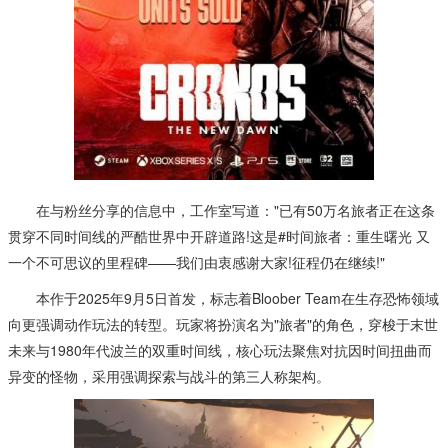
MMO手游
三国手游
魔幻手游
1303款手游
1344款手游
703款手游
武侠手游
二次元
飞行射击
284款手游
614款手游
48款手游
体育竞技
梦幻手游
24款手游
113款手游
在与粉丝分享的信息中，工作室写道："已有50万名旅者正在这条
贯穿不同时间线的严酷世界中开辟道路!这是#时间旅者：重生曙光 又
一个不可思议的里程碑——我们由衷感谢大家!征程仍在继续!"
本作于2025年9月5日首发，标志着Bloober Team在生存恐怖领域
向更强调动作玩法的转型。玩家将扮演名为"旅者"的角色，穿梭于末世
未来与1980年代波兰的双重时间线，核心玩法聚焦对抗因时间扭曲而
异变的怪物，采用强调探索与战斗的第三人称架构。