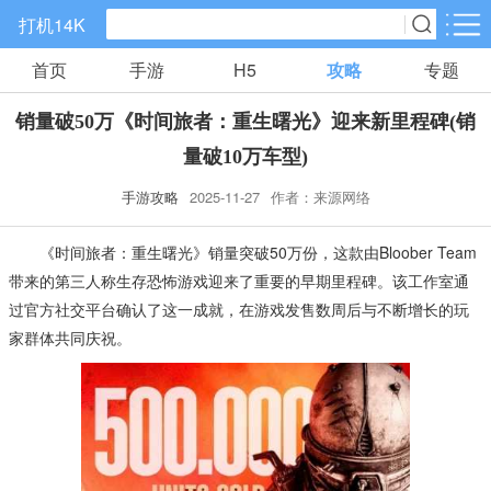
打机14K
首页
手游
H5
攻略
专题
手游分类
H5分类
销量破50万《时间旅者：重生曙光》迎来新里程碑(销
精品手游
仙侠手游
传奇手游
量破10万车型)
405款手游
2066款手游
2491款手游
手游攻略
2025-11-27
作者：来源网络
角色扮演
策略塔防
回合手游
《时间旅者：重生曙光》销量突破50万份，这款由Bloober Team
538款手游
1220款手游
490款手游
带来的第三人称生存恐怖游戏迎来了重要的早期里程碑。该工作室通
过官方社交平台确认了这一成就，在游戏发售数周后与不断增长的玩
卡牌手游
国战手游
养成系列
家群体共同庆祝。
3428款手游
22款手游
12款手游
休闲益智
放置手游
模拟经营
750款手游
1548款手游
308款手游