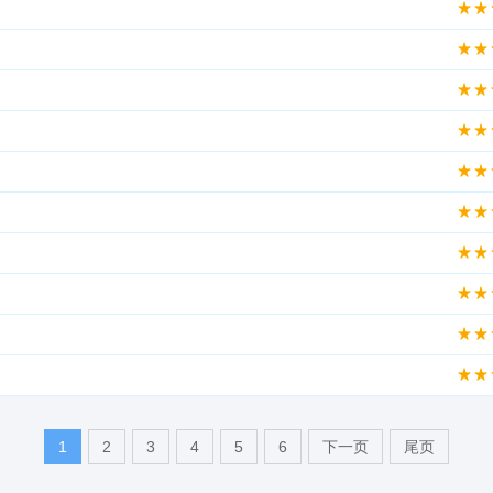
1
2
3
4
5
6
下一页
尾页