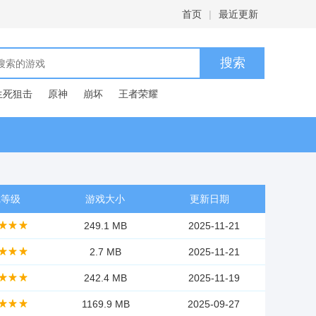
首页
|
最近更新
生死狙击
原神
崩坏
王者荣耀
戏等级
游戏大小
更新日期
249.1 MB
2025-11-21
2.7 MB
2025-11-21
242.4 MB
2025-11-19
1169.9 MB
2025-09-27