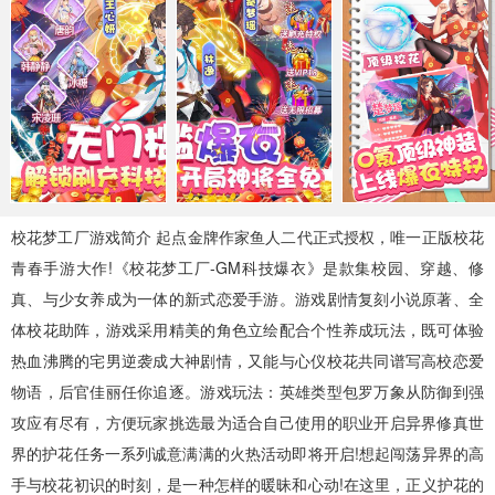
MMO手游
三国手游
魔幻手游
490款手游
85款手游
0款手游
武侠手游
二次元
飞行射击
0款手游
147款手游
39款手游
体育竞技
梦幻手游
24款手游
0款手游
校花梦工厂游戏简介 起点金牌作家鱼人二代正式授权，唯一正版校花
青春手游大作!《校花梦工厂-GM科技爆衣》是款集校园、穿越、修
真、与少女养成为一体的新式恋爱手游。游戏剧情复刻小说原著、全
体校花助阵，游戏采用精美的角色立绘配合个性养成玩法，既可体验
热血沸腾的宅男逆袭成大神剧情，又能与心仪校花共同谱写高校恋爱
物语，后官佳丽任你追逐。游戏玩法：英雄类型包罗万象从防御到强
攻应有尽有，方便玩家挑选最为适合自己使用的职业开启异界修真世
界的护花任务一系列诚意满满的火热活动即将开启!想起闯荡异界的高
手与校花初识的时刻，是一种怎样的暖昧和心动!在这里，正义护花的