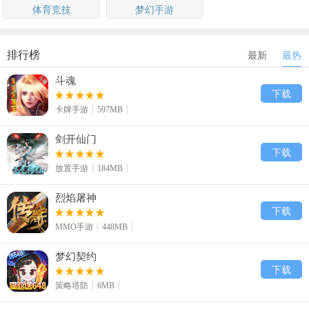
体育竞技
梦幻手游
排行榜
最新
最热
斗魂
下载
卡牌手游
597MB
剑开仙门
下载
放置手游
184MB
烈焰屠神
下载
MMO手游
448MB
梦幻契约
下载
策略塔防
6MB