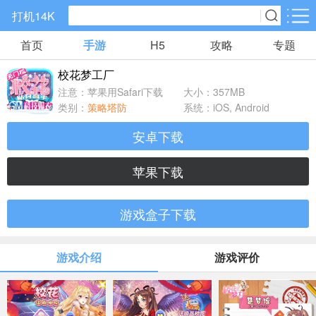
打机14K
首页
手游
H5
攻略
专题
手游分类
H5分类
校花梦工厂
精品手游
仙侠手游
传奇手游
注意：苹果用Safari下载
大小：357MB
88款手游
70款手游
107款手游
类别：
策略塔防
系统：iOS, Android
安卓下载
角色扮演
策略塔防
回合手游
332款手游
358款手游
140款手游
苹果下载
卡牌手游
国战手游
养成系列
游戏盒子下载
676款手游
6款手游
12款手游
游戏介绍
游戏评价
休闲益智
放置手游
模拟经营
750款手游
445款手游
162款手游