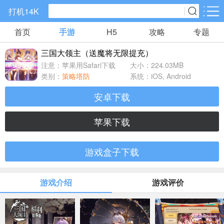
打机14K
首页
手游
H5
攻略
专题
手游分类
H5分类
三国大领主（送魔将无限提充）
精品手游
仙侠手游
传奇手游
注意：苹果用Safari下载
大小：224.03MB
405款手游
1166款手游
1557款手游
类别：
策略塔防
系统：iOS, Android
安卓下载
角色扮演
策略塔防
回合手游
474款手游
982款手游
470款手游
苹果下载
卡牌手游
国战手游
养成系列
游戏盒子下载
2330款手游
22款手游
12款手游
游戏介绍
游戏评价
休闲益智
放置手游
模拟经营
750款手游
1197款手游
220款手游