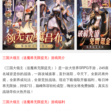
MMO手游
三国手游
魔幻手游
1148款手游
794款手游
370款手游
武侠手游
二次元
飞行射击
130款手游
439款手游
48款手游
体育竞技
梦幻手游
24款手游
106款手游
三国大领主（送魔将无限提充）游戏简介
《三国大领主（送魔将无限提充）》是一款大世界SRPG手游，245座
名城皆是你的战场，一路攻城拔寨，直扑洛阳，夺天下。全新武将外
观，全新养成玩法，全新竞技战场。现在下载领取开服福利，每日神
将无限抽，持续7日，巅峰阵容轻松成型，嗨丝女将免费抽取，真实古
战场等你火热开战！
三国大领主（送魔将无限提充）游戏福利