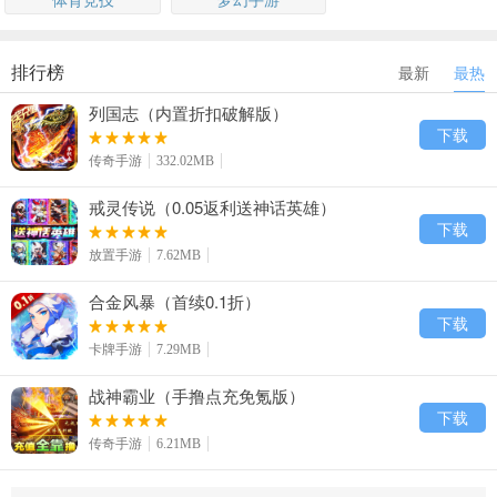
排行榜
最新
最热
列国志（内置折扣破解版）
下载
传奇手游
332.02MB
戒灵传说（0.05返利送神话英雄）
下载
放置手游
7.62MB
合金风暴（首续0.1折）
下载
卡牌手游
7.29MB
战神霸业（手撸点充免氪版）
下载
传奇手游
6.21MB